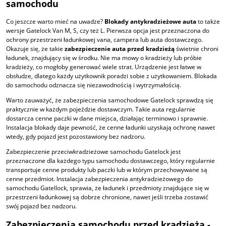
samochodu
Co jeszcze warto mieć na uwadze?
Blokady antykradzieżowe auta
to także
wersje Gatelock Van M, S, czy też L. Pierwsza opcja jest przeznaczona do
ochrony przestrzeni ładunkowej vana, campera lub auta dostawczego.
Okazuje się, że takie
zabezpieczenie auta przed kradzieżą
świetnie chroni
ładunek, znajdujący się w środku. Nie ma mowy o kradzieży lub próbie
kradzieży, co mogłoby generować wiele strat. Urządzenie jest łatwe w
obsłudze, dlatego każdy użytkownik poradzi sobie z użytkowaniem. B
lokada
do samochodu
odznacza się niezawodnością i wytrzymałością.
Warto zauważyć, że
zabezpieczenia samochodowe
Gatelock sprawdzą się
praktycznie w każdym pojeździe dostawczym. Takie auta regularnie
dostarcza cenne paczki w dane miejsca, działając terminowo i sprawnie.
Instalacja blokady daje pewność, że cenne ładunki uzyskają ochronę nawet
wtedy, gdy pojazd jest pozostawiony bez nadzoru.
Zabezpieczenie przeciwkradzieżowe samochodu
Gatelock jest
przeznaczone dla każdego typu samochodu dostawczego, który regularnie
transportuje cenne produkty lub paczki lub w którym przechowywane są
cenne przedmiot. Instalacja
zabezpieczenia antykradzieżowego do
samochodu
Gatellock, sprawia, że ładunek i przedmioty znajdujące się w
przestrzeni ładunkowej są dobrze chronione, nawet jeśli trzeba zostawić
swój pojazd bez nadzoru.
Zabezpieczenia samochodu przed kradzieżą -