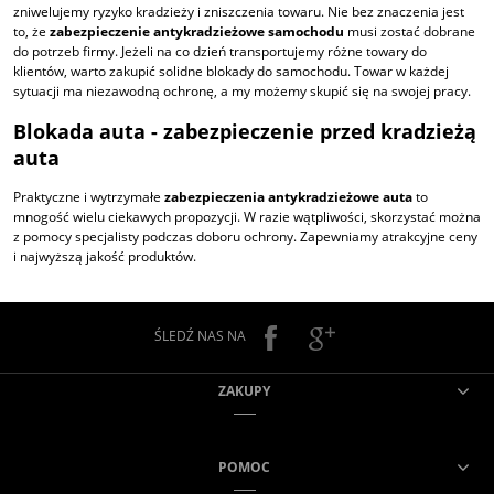
zniwelujemy ryzyko kradzieży i zniszczenia towaru. Nie bez znaczenia jest
to, że
zabezpieczenie antykradzieżowe samochodu
musi zostać dobrane
do potrzeb firmy. Jeżeli na co dzień transportujemy różne towary do
klientów, warto zakupić solidne blokady do samochodu. Towar w każdej
sytuacji ma niezawodną ochronę, a my możemy skupić się na swojej pracy.
Blokada auta -
zabezpieczenie przed kradzieżą
auta
Praktyczne i wytrzymałe
zabezpieczenia antykradzieżowe auta
to
mnogość wielu ciekawych propozycji. W razie wątpliwości, skorzystać można
z pomocy specjalisty podczas doboru ochrony. Zapewniamy atrakcyjne ceny
i najwyższą jakość produktów.
ŚLEDŹ NAS NA
ZAKUPY
POMOC