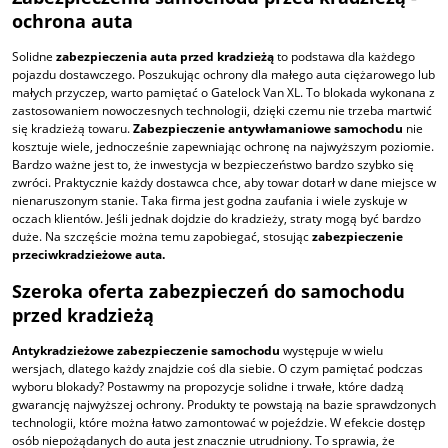
ochrona auta
Solidne
zabezpieczenia auta przed kradzieżą
to podstawa dla każdego
pojazdu dostawczego. Poszukując ochrony dla małego auta ciężarowego lub
małych przyczep, warto pamiętać o Gatelock Van XL. To blokada wykonana z
zastosowaniem nowoczesnych technologii, dzięki czemu nie trzeba martwić
się kradzieżą towaru.
Zabezpieczenie antywłamaniowe samochodu
nie
kosztuje wiele, jednocześnie zapewniając ochronę na najwyższym poziomie.
Bardzo ważne jest to, że inwestycja w bezpieczeństwo bardzo szybko się
zwróci. Praktycznie każdy dostawca chce, aby towar dotarł w dane miejsce w
nienaruszonym stanie. Taka firma jest godna zaufania i wiele zyskuje w
oczach klientów. Jeśli jednak dojdzie do kradzieży, straty mogą być bardzo
duże. Na szczęście można temu zapobiegać, stosując
zabezpieczenie
przeciwkradzieżowe auta.
Szeroka oferta zabezpieczeń do samochodu
przed kradzieżą
Antykradzieżowe zabezpieczenie samochodu
występuje w wielu
wersjach, dlatego każdy znajdzie coś dla siebie. O czym pamiętać podczas
wyboru blokady? Postawmy na propozycje solidne i trwałe, które dadzą
gwarancję najwyższej ochrony. Produkty te powstają na bazie sprawdzonych
technologii, które można łatwo zamontować w pojeździe. W efekcie dostęp
osób niepożądanych do auta jest znacznie utrudniony. To sprawia, że