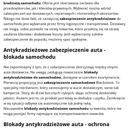
kradzieżą samochodu
.
Oferta jest skierowana zarówno dla
przedsiębiorców, jak i klientów prywatnych. Wybierać można wśród
zabezpieczeń aut dostawczych, ciężarowych i różnorodnych akcesoriów.
Nikogo nie dziwi fakt, że zazwyczaj
zabezpieczenie antykradzieżowe
do
samochodu
jest wybierane przez firmy logistyczne i transportowe. Dostawcy
nie mogą sobie pozwolić na straty towarów, które przełożą się na utratę
zaufania klientów i dodatkowe koszty. Jeśli wybierzemy solidne
zabezpieczenie do pojazdu, możemy spać spokojnie.
Antykradzieżowe zabezpieczenie auta -
blokada samochodu
Nie zapominajmy o tym, że z zabezpieczenia skorzystają między innymi
auta dostawcze. Na uwagę zasługują nowoczesne
blokady
antykradzieżowe do samochodów
,
dostępne w szerokim asortymencie.
Pierwszą propozycją jest
zabezpieczenie samochodowe
Blackstone. To
specjalny mechanizm, który zastosujemy w aucie dostawczym, vanie lub
kamperze. Służy do drzwi bocznych i tylnych, dając ochronę doskonałej
jakości. Atutem jest to, że produkt jest łatwy w obsłudze i użytku. Zamknięcie
w tej sytuacji odbywa się automatycznie lub jedną ręką.
Niezawodne
blokady antykradzieżowe samochodu
to kwestia, które nie
mogą pomijać firmy zajmujące się transportowaniem towarów.
Blokady antykradzieżowe auta -
ochrona