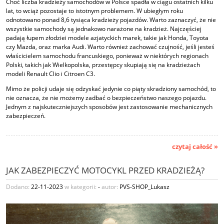
Choć liczba kradzieży samochodów w Polsce spadła w ciągu ostatnich kilku
lat, to wciąż pozostaje to istotnym problemem. W ubiegłym roku
odnotowano ponad 8,6 tysiąca kradzieży pojazdów. Warto zaznaczyć, że nie
wszystkie samochody są jednakowo narażone na kradzież. Najczęściej
padają łupem złodziei modele azjatyckich marek, takie jak Honda, Toyota
czy Mazda, oraz marka Audi. Warto również zachować czujność, jeśli jesteś
właścicielem samochodu francuskiego, ponieważ w niektórych regionach
Polski, takich jak Wielkopolska, przestępcy skupiają się na kradzieżach
modeli Renault Clio i Citroen C3.
Mimo że policji udaje się odzyskać jedynie co piąty skradziony samochód, to
nie oznacza, że nie możemy zadbać o bezpieczeństwo naszego pojazdu.
Jednym z najskuteczniejszych sposobów jest zastosowanie mechanicznych
zabezpieczeń.
czytaj całość »
JAK ZABEZPIECZYĆ MOTOCYKL PRZED KRADZIEŻĄ?
Dodano:
22-11-2023
w kategorii:
-
autor:
PVS-SHOP_Lukasz