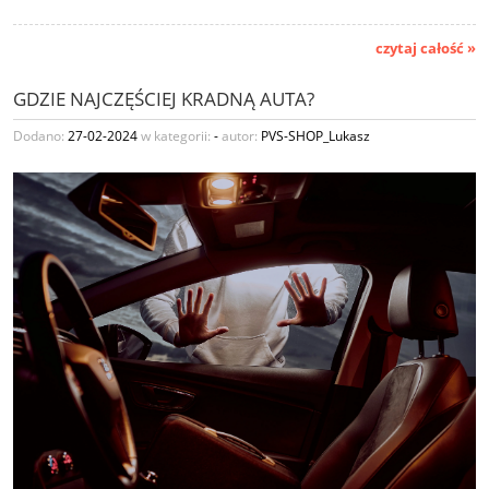
czytaj całość »
GDZIE NAJCZĘŚCIEJ KRADNĄ AUTA?
Dodano:
27-02-2024
w kategorii:
-
autor:
PVS-SHOP_Lukasz