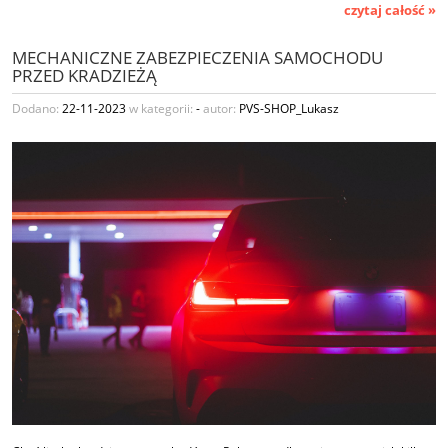
czytaj całość »
MECHANICZNE ZABEZPIECZENIA SAMOCHODU
PRZED KRADZIEŻĄ
Dodano:
22-11-2023
w kategorii:
-
autor:
PVS-SHOP_Lukasz