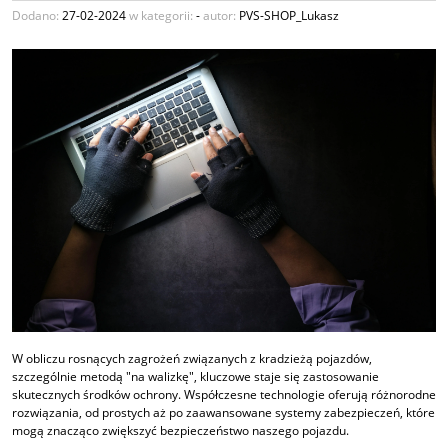
Dodano:
27-02-2024
w kategorii:
-
autor:
PVS-SHOP_Lukasz
W obliczu rosnących zagrożeń związanych z kradzieżą pojazdów,
szczególnie metodą "na walizkę", kluczowe staje się zastosowanie
skutecznych środków ochrony. Współczesne technologie oferują różnorodne
rozwiązania, od prostych aż po zaawansowane systemy zabezpieczeń, które
mogą znacząco zwiększyć bezpieczeństwo naszego pojazdu.