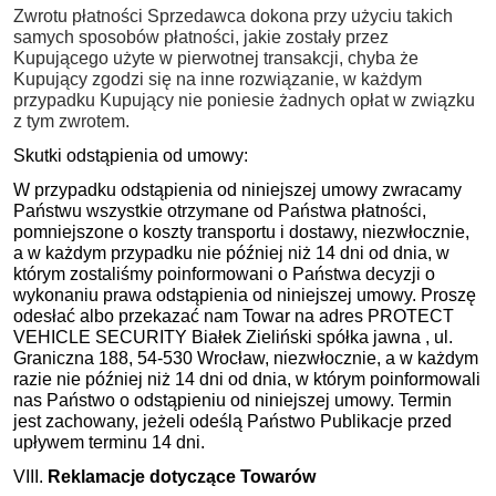
Zwrotu płatności Sprzedawca dokona przy użyciu takich
samych sposobów płatności, jakie zostały przez
Kupującego użyte w pierwotnej transakcji, chyba że
Kupujący zgodzi się na inne rozwiązanie, w każdym
przypadku Kupujący nie poniesie żadnych opłat w związku
z tym zwrotem.
Skutki odstąpienia od umowy:
W przypadku odstąpienia od niniejszej umowy zwracamy
Państwu wszystkie otrzymane od Państwa płatności,
pomniejszone o koszty transportu i dostawy, niezwłocznie,
a w każdym przypadku nie później niż 14 dni od dnia, w
którym zostaliśmy poinformowani o Państwa decyzji o
wykonaniu prawa odstąpienia od niniejszej umowy. Proszę
odesłać albo przekazać nam Towar na adres PROTECT
VEHICLE SECURITY Białek Zieliński spółka jawna , ul.
Graniczna 188, 54-530 Wrocław, niezwłocznie, a w każdym
razie nie później niż 14 dni od dnia, w którym poinformowali
nas Państwo o odstąpieniu od niniejszej umowy. Termin
jest zachowany, jeżeli odeślą Państwo Publikacje przed
upływem terminu 14 dni.
VIII.
Reklamacje dotyczące Towarów