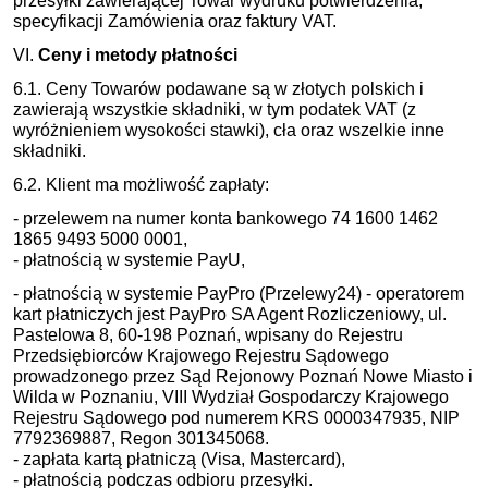
przesyłki zawierającej Towar wydruku potwierdzenia,
specyfikacji Zamówienia oraz faktury VAT.
VI.
Ceny i metody płatności
6.1. Ceny Towarów podawane są w złotych polskich i
zawierają wszystkie składniki, w tym podatek VAT (z
wyróżnieniem wysokości stawki), cła oraz wszelkie inne
składniki.
6.2. Klient ma możliwość zapłaty:
- przelewem na numer konta bankowego 74 1600 1462
1865 9493 5000 0001,
- płatnością w systemie PayU,
- płatnością w systemie PayPro (Przelewy24) - operatorem
kart płatniczych jest PayPro SA Agent Rozliczeniowy, ul.
Pastelowa 8, 60-198 Poznań, wpisany do Rejestru
Przedsiębiorców Krajowego Rejestru Sądowego
prowadzonego przez Sąd Rejonowy Poznań Nowe Miasto i
Wilda w Poznaniu, VIII Wydział Gospodarczy Krajowego
Rejestru Sądowego pod numerem KRS 0000347935, NIP
7792369887, Regon 301345068.
- zapłata kartą płatniczą (Visa, Mastercard),
- płatnością podczas odbioru przesyłki.