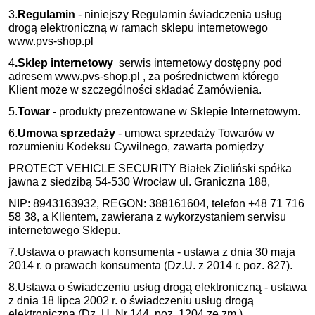
3.
Regulamin
- niniejszy Regulamin świadczenia usług
drogą elektroniczną w ramach sklepu internetowego
www.pvs-shop.pl
4
.Sklep internetowy
serwis internetowy dostępny pod
adresem www.pvs-shop.pl , za pośrednictwem którego
Klient może w szczególności składać Zamówienia.
5.
Towar
- produkty prezentowane w Sklepie Internetowym.
6.
Umowa sprzedaży
- umowa sprzedaży Towarów w
rozumieniu Kodeksu Cywilnego, zawarta pomiędzy
PROTECT VEHICLE SECURITY Białek Zieliński spółka
jawna z siedzibą 54-530 Wrocław ul. Graniczna 188,
NIP: 8943163932, REGON: 388161604, telefon +48 71 716
58 38, a Klientem, zawierana z wykorzystaniem serwisu
internetowego Sklepu.
7.Ustawa o prawach konsumenta - ustawa z dnia 30 maja
2014 r. o prawach konsumenta (Dz.U. z 2014 r. poz. 827).
8.Ustawa o świadczeniu usług drogą elektroniczną - ustawa
z dnia 18 lipca 2002 r. o świadczeniu usług drogą
elektroniczną (Dz. U. Nr 144, poz. 1204 ze zm.).