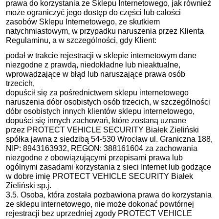
prawa do korzystania ze Sklepu Internetowego, jak również
może ograniczyć jego dostęp do części lub całości
zasobów Sklepu Internetowego, ze skutkiem
natychmiastowym, w przypadku naruszenia przez Klienta
Regulaminu, a w szczególności, gdy Klient:
podał w trakcie rejestracji w sklepie internetowym dane
niezgodne z prawdą, niedokładne lub nieaktualne,
wprowadzające w błąd lub naruszające prawa osób
trzecich,
dopuścił się za pośrednictwem sklepu internetowego
naruszenia dóbr osobistych osób trzecich, w szczególności
dóbr osobistych innych klientów sklepu internetowego,
dopuści się innych zachowań, które zostaną uznane
przez PROTECT VEHICLE SECURITY Białek Zieliński
spółka jawna z siedzibą 54-530 Wrocław ul. Graniczna 188,
NIP: 8943163932, REGON: 388161604 za zachowania
niezgodne z obowiązującymi przepisami prawa lub
ogólnymi zasadami korzystania z sieci Internet lub godzące
w dobre imię PROTECT VEHICLE SECURITY Białek
Zieliński sp.j.
3.5. Osoba, która została pozbawiona prawa do korzystania
ze sklepu internetowego, nie może dokonać powtórnej
rejestracji bez uprzedniej zgody PROTECT VEHICLE