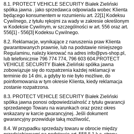
8.1. PROTECT VEHICLE SECURITY Białek Zieliński
spółka jawna . jako sprzedawca odpowiada wobec Klienta
będącego konsumentem w rozumieniu art. 22[1] Kodeksu
Cywilnego, z tytułu rękojmi za wady w zakresie określonym
w Kodeksie Cywilnym, w szczególności w art. 556 oraz art.
556[1] - 556[3] Kodeksu Cywilnego.
8.2. Reklamacje, wynikające z naruszenia praw Klienta
gwarantowanych prawnie, lub na podstawie niniejszego
Regulaminu, należy kierować na adres info@pvs-shop.pl,
lub telefonicznie 796 774 774, 796 603 604.PROTECT
VEHICLE SECURITY Białek Zieliński spółka jawna
zobowiązuje się do rozpatrzenia każdej reklamacji w
terminie do 14 dni, a gdyby to nie było możliwe, do
poinformowania w tym okresie Klienta, kiedy reklamacja
zostanie rozpatrzona.
8.3. PROTECT VEHICLE SECURITY Białek Zieliński
spółka jawna ponosi odpowiedzialność z tytułu gwarancji
sprzedanego Towaru na warunkach oraz przez okres
wskazany w karcie gwarancyjnej. Jeśli dokument
gwarancyjny przewiduje taką możliwość,
8.4. W przypadku sprzedaży towaru w obrocie między