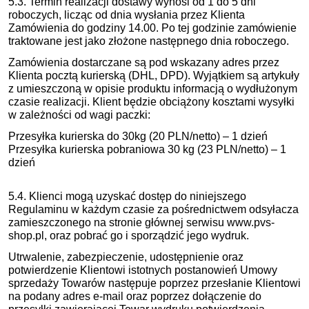
5.3. Termin realizacji dostawy wynosi od 1 do 5 dni
roboczych, licząc od dnia wysłania przez Klienta
Zamówienia do godziny 14.00. Po tej godzinie zamówienie
traktowane jest jako złożone następnego dnia roboczego.
Zamówienia dostarczane są pod wskazany adres przez
Klienta pocztą kurierską (DHL, DPD). Wyjątkiem są artykuły
z umieszczoną w opisie produktu informacją o wydłużonym
czasie realizacji. Klient będzie obciążony kosztami wysyłki
w zależności od wagi paczki:
Przesyłka kurierska do 30kg (20 PLN/netto) – 1 dzień
Przesyłka kurierska pobraniowa 30 kg (23 PLN/netto) – 1
dzień
5.4. Klienci mogą uzyskać dostęp do niniejszego
Regulaminu w każdym czasie za pośrednictwem odsyłacza
zamieszczonego na stronie głównej serwisu www.pvs-
shop.pl, oraz pobrać go i sporządzić jego wydruk.
Utrwalenie, zabezpieczenie, udostępnienie oraz
potwierdzenie Klientowi istotnych postanowień Umowy
sprzedaży Towarów następuje poprzez przesłanie Klientowi
na podany adres e-mail oraz poprzez dołączenie do