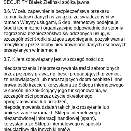
SECURITY Białek Zieliński spółka jawna
3.6. W celu zapewnienia bezpieczeństwa przekazu
komunikatów i danych w związku ze świadczonymi w
ramach Witryny usługami, Sklep internetowy podejmuje
środki techniczne i organizacyjne odpowiednie do stopnia
zagrożenia bezpieczeństwa świadczonych usług, w
szczególności środki służące zapobieganiu pozyskiwania i
modyfikacji przez osoby nieuprawnione danych osobowych
przesyłanych w Internecie.
3.7. Klient zobowiązany jest w szczególności do:
niedostarczania i nieprzekazywania treści zabronionych
przez przepisy prawa, np. treści propagujących przemoc,
zniesławiających lub naruszających dobra osobiste i inne
prawa osób trzecich, korzystania ze Sklepu internetowego
w sposób nie zakłócający jego funkcjonowania, w
szczególności poprzez użycie określonego
oprogramowania lub urządzeń,
niepodejmowania działań takich jak: rozsyłanie lub
umieszczanie w ramach Sklepu internetowego
niezamówionej informacji handlowej (spam),
korzystania ze Sklepu internetowego w sposób
nieuciążliwy dla innych klientów