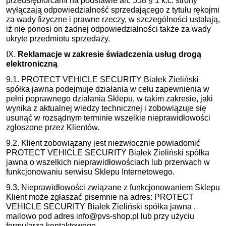
przedsiębiorcami na podstawie art. 558 § 1 k.c. strony
wyłączają odpowiedzialność sprzedającego z tytułu rękojmi
za wady fizyczne i prawne rzeczy, w szczególności ustalają,
iż nie ponosi on żadnej odpowiedzialności także za wady
ukryte przedmiotu sprzedaży.
IX.
Reklamacje w zakresie świadczenia usług drogą
elektroniczną
9.1. PROTECT VEHICLE SECURITY Białek Zieliński
spółka jawna podejmuje działania w celu zapewnienia w
pełni poprawnego działania Sklepu, w takim zakresie, jaki
wynika z aktualnej wiedzy technicznej i zobowiązuje się
usunąć w rozsądnym terminie wszelkie nieprawidłowości
zgłoszone przez Klientów.
9.2. Klient zobowiązany jest niezwłocznie powiadomić
PROTECT VEHICLE SECURITY Białek Zieliński spółka
jawna o wszelkich nieprawidłowościach lub przerwach w
funkcjonowaniu serwisu Sklepu Internetowego.
9.3. Nieprawidłowości związane z funkcjonowaniem Sklepu
Klient może zgłaszać pisemnie na adres: PROTECT
VEHICLE SECURITY Białek Zieliński spółka jawna ,
mailowo pod adres info@pvs-shop.pl lub przy użyciu
formularza kontaktowego.