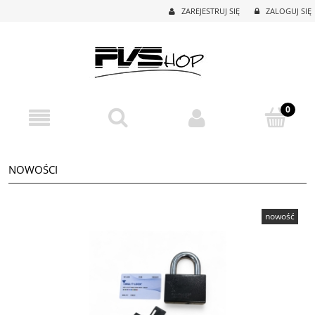
ZAREJESTRUJ SIĘ
ZALOGUJ SIĘ
NOWOŚCI
nowość