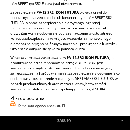
LAMBERET typ SR2 Futura (stal nierdzewna).
Zabezpieczenie
PV-12 SR2 IKON FUTURA
blokada drzwi do
popularnych naczep chłodni lub kontenera typu LAMBERET SR2
FUTURA. Montaż zabezpieczenia nie wymaga ingerencji
mechanicznej w naczepę i tym samym nie narusza konstrukcji
drzwi. Zamykanie odbywa się poprzez nałożenie prostokątnego
korpusu zabezpieczenia w miejscu wcześniej zamontowanego
elementu na oryginalne śruby w naczepie i przekręcenie kluczyka.
Otwieranie odbywa się tylko za pomocą klucza.
Wkładka zamkowa zastosowana w
PV-12 SR2 IKON FUTURA
jest
produkowana przez renomowaną firmę ABLOY-IKON. Jest
wykonana z mosiądzu i stali niklowanej. Jest odporna na wilgoć,
zanieczyszczenia i próby włamania. Zabezpieczenie stosowane jako
dodatkowe zabezpieczenie naczep typu SR2 LAMBERET FUTURA w
bazach przeładunkowych oraz w czasie jazdy. Jest w całości
wykonane ze stali nierdzewnej spełniającej normę AISI 304
Pliki do pobrania:
Karta katalogowa produktu PL
ZAKUPY